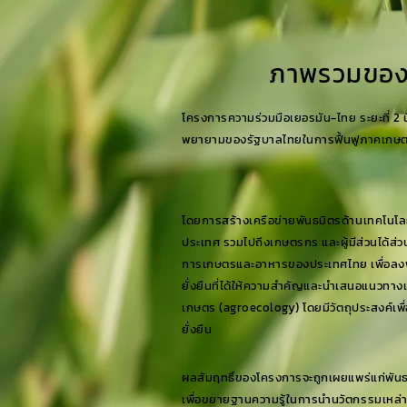
ภาพรวมของ
โครงการความร่วมมือเยอรมัน-ไทย ระยะที่ 2 นี
พยายามของรัฐบาลไทยในการฟื้นฟูภาคเก
โดยการสร้างเครือข่ายพันธมิตรด้านเทคโนโล
ประเทศ รวมไปถึงเกษตรกร และผู้มีส่วนได้ส่วน
การเกษตรและอาหารของประเทศไทย เพื่อลงพื
ยั่งยืนที่ได้ให้ความสำคัญและนำเสนอแนวทาง
เกษตร (agroecology) โดยมีวัตถุประสงค์เพ
ยั่งยืน
ผลสัมฤทธิ์ของโครงการจะถูกเผยแพร่แก่พัน
เพื่อขยายฐานความรู้ในการนำนวัตกรรมเหล่าน