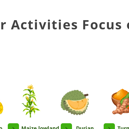
r Activities Focus
Demonstrations
o
Maize lowland
Durian
Tur