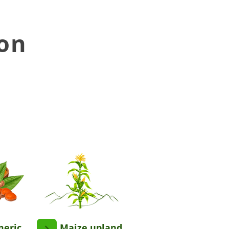
 on
meric
Maize upland